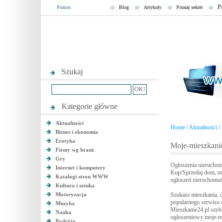
P
Pomoc
Blog
Artykuły
Poznaj sekret
Szukaj
Kategorie główne
Aktualności
Home
/
Aktualności
/
Biznes i ekonomia
Erotyka
Moje-mieszkanie
Firmy wg branż
Gry
Ogłoszenia nieruchom
Internet i komputery
Kup/Sprzedaj dom, mie
Katalogi stron WWW
ogłoszeń nieruchomośc
Kultura i sztuka
Motoryzacja
Szukasz mieszkania, d
popularnego serwisu o
Muzyka
Mieszkanie24.pl szyb
Nauka
ogłoszeniowy moje-mie
Podróże