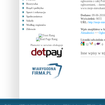
ogłoszenia z całej Po
Rozrywka
ogłoszeniami, – darm
Rząd i polityka
www.moje-mieszkani
Sport i rekreacja
Dodano:
09-06-2016
Społeczeństwo
Wyświetleń:
9055
Szkoły
URL:
http://moje-mi
Według regionów
Zdrowie
Wpis znajdziesz w k
Aktualności
>>
Ogłos
Liczniki odwiedzin
: 32
: 0
: 0
Płatności w serwisie obsługuje
Inne wpisy w tej