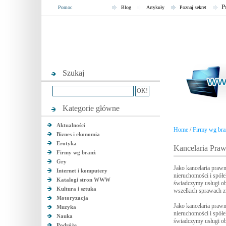
P
Pomoc
Blog
Artykuły
Poznaj sekret
Szukaj
Kategorie główne
Aktualności
Home
/
Firmy wg bra
Biznes i ekonomia
Erotyka
Kancelaria Praw
Firmy wg branż
Gry
Jako kancelaria praw
Internet i komputery
nieruchomości i spółe
Katalogi stron WWW
świadczymy usługi ob
Kultura i sztuka
wszelkich sprawach z
Motoryzacja
Jako kancelaria praw
Muzyka
nieruchomości i spółe
Nauka
świadczymy usługi ob
Podróże