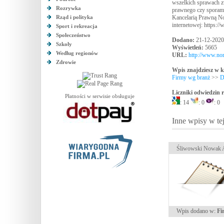
wszelkich sprawach zw
Rozrywka
prawnego czy sporami
Rząd i polityka
Kancelarią Prawną Nor
internetowej: https:
Sport i rekreacja
Społeczeństwo
Dodano:
21-12-2020
Szkoły
Wyświetleń:
5665
Według regionów
URL:
http://www.nor
Zdrowie
Wpis znajdziesz w k
Firmy wg branż
>>
D
Liczniki odwiedzin
Płatności w serwisie obsługuje
: 14
: 0
: 0
Inne wpisy w tej
Śliwowski Nowak A
Wpis dodano w:
Fi