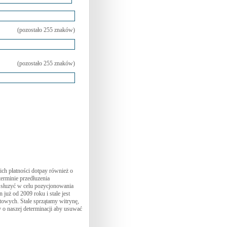
(pozostało
255
znaków)
(pozostało
255
znaków)
ch płatności dotpay również o
terminie przedłuzenia
 słuzyć w celu pozycjonowania
już od 2009 roku i stale jest
towych. Stale sprzątamy witrynę,
 o naszej determinacji aby usuwać