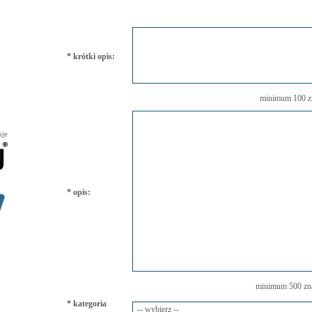
* krótki opis:
minimum 100 z
uje
* opis:
minimum 500 zn
* kategoria