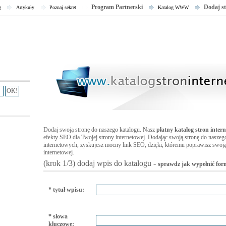
Program Partnerski
Dodaj s
g
Artykuły
Poznaj sekret
Katalog WWW
Dodaj swoją stronę do naszego katalogu. Nasz
płatny katalog stron inter
efekty SEO dla Twojej strony internetowej. Dodając swoją stronę do naszego
internetowych, zyskujesz mocny link SEO, dzięki, któremu poprawisz swo
internetowej.
(krok 1/3) dodaj wpis do katalogu -
sprawdz jak wypełnić for
* tytuł wpisu:
* słowa
kluczowe: