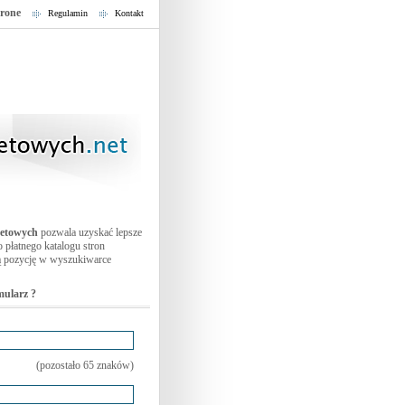
trone
Regulamin
Kontakt
netowych
pozwala uzyskać lepsze
 płatnego katalogu stron
ją pozycję w wyszukiwarce
mularz ?
(pozostało
65
znaków)