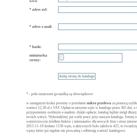
www
* adres url:
* adres e-mail:
* hasło:
miniaturka
strony:
* - pola oznaczone gwiazdką są obowiązkowe
w następnym kroku prosimy o przesłanie
mikro przelewu
za pomocą szybki
wartoci 12,30 zł z VAT. Opłata ta utrzyma wpis w katalogu przez 365 dni, o 
przypomnimy osobnym e-mailem. dzięki opłacie, katalog będzie mógł dłuzej
twoich witryn. Wykonaliśmy już wiele pracy przy naszym katalogu. Istniej on 
wartościowym źródłem linków i internautów dla nowych firm i stron interne
2015-11-10 dodano 1130 wpis, a aktywnych było zaledwie 425, to świadczy
wpisy które już nigdzie nie prowadzą i odbierają wartość katalogowi.