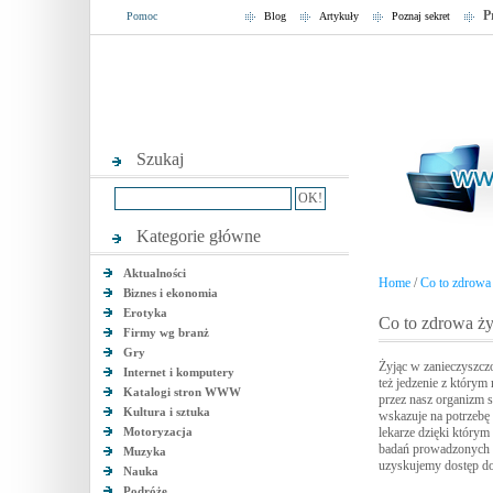
P
Pomoc
Blog
Artykuły
Poznaj sekret
Szukaj
Kategorie główne
Aktualności
Home
/
Co to zdrowa
Biznes i ekonomia
Erotyka
Co to zdrowa ż
Firmy wg branż
Gry
Żyjąc w zanieczyszcz
Internet i komputery
też jedzenie z który
Katalogi stron WWW
przez nasz organizm s
Kultura i sztuka
wskazuje na potrzebę 
Motoryzacja
lekarze dzięki którym
badań prowadzonych p
Muzyka
uzyskujemy dostęp do
Nauka
Podróże