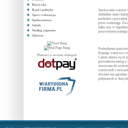
Rozrywka
Rząd i polityka
Spożywanie warzyw i 
dokładnie umyć każdy 
Sport i rekreacja
pochodzi z prywatnej f
Społeczeństwo
przez wodociągi. Ows
Szkoły
kilka razy w tygodniu
Według regionów
pożywieniem trafiają
Zdrowie
Pochodzenie pożywien
Kupując warzywa i ow
Płatności w serwisie obsługuje
Często zdarza się że 
prowadzona emisja z 
stosowana do wytwarz
warzywach i owocach 
również ma ogromne z
położonych w dużych 