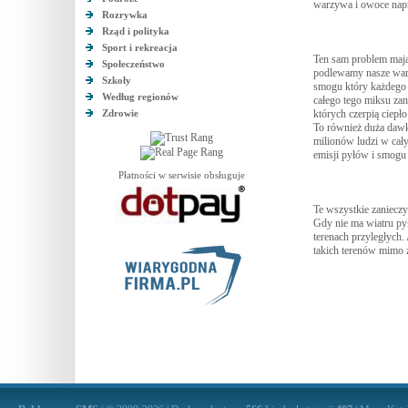
warzywa i owoce nap
Rozrywka
Rząd i polityka
Sport i rekreacja
Ten sam problem mają
Społeczeństwo
podlewamy nasze warz
Szkoły
smogu który każdego 
Według regionów
całego tego miksu za
Zdrowie
których czerpią ciepł
To również duża dawka
milionów ludzi w cały
emisji pyłów i smogu 
Płatności w serwisie obsługuje
Te wszystkie zaniecz
Gdy nie ma wiatru pył
terenach przyległych.
takich terenów mimo 