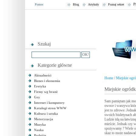
P
Pomoc
Blog
Artykuły
Poznaj sekret
Szukaj
Kategorie główne
Aktualności
Home
/
Miejskie ogró
Biznes i ekonomia
Erotyka
Miejskie ogródk
Firmy wg branż
Gry
Sam pamiętam jak moi 
Internet i komputery
owoce i warzywa któ
Katalogi stron WWW
jest to zdrowe. Jedn
Kultura i sztuka
swoich biuletynach a
Motoryzacja
Ludzie idą na łatwizn
mieście. Jednak czy 
Muzyka
spożywamy ? Wiele osó
Nauka
skaz to może nadawać 
Podróże