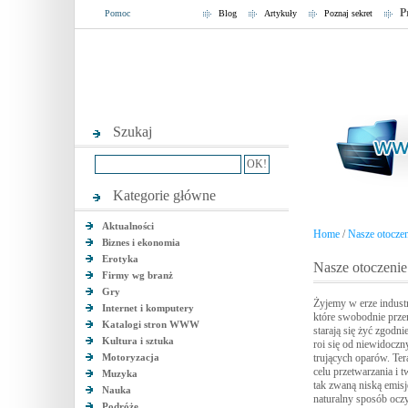
P
Pomoc
Blog
Artykuły
Poznaj sekret
Szukaj
Kategorie główne
Aktualności
Home
/
Nasze otoczen
Biznes i ekonomia
Erotyka
Nasze otoczenie
Firmy wg branż
Gry
Żyjemy w erze industri
Internet i komputery
które swobodnie prze
Katalogi stron WWW
starają się żyć zgodn
Kultura i sztuka
roi się od niewidocz
Motoryzacja
trujących oparów. Te
celu przetwarzania i
Muzyka
tak zwaną niską emisj
Nauka
naturalny sposób oczy
Podróże