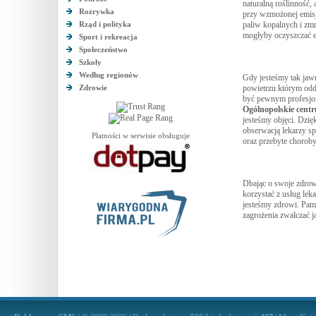
naturalną roślinność, 
Rozrywka
przy wzmożonej emisj
Rząd i polityka
paliw kopalnych i zmni
mogłyby oczyszczać e
Sport i rekreacja
Społeczeństwo
Szkoły
Według regionów
Gdy jesteśmy tak jaw
Zdrowie
powietrzu którym odd
być pewnym profesjonal
Ogólnopolskie cent
jesteśmy objęci. Dzi
obserwacją lekarzy sp
Płatności w serwisie obsługuje
oraz przebyte choroby
Dbając o swoje zdrow
korzystać z usług lek
jesteśmy zdrowi. Pamię
zagrożenia zwalczać j