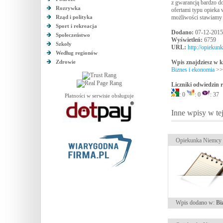
z gwarancją bardzo d
Rozrywka
ofertami typu opieka 
Rząd i polityka
możliwości stawiamy
Sport i rekreacja
Dodano:
07-12-2015
Społeczeństwo
Wyświetleń:
6759
Szkoły
URL:
http://opieku
Według regionów
Zdrowie
Wpis znajdziesz w k
Biznes i ekonomia
>
Liczniki odwiedzin
: 0
: 0
: 37
Płatności w serwisie obsługuje
Inne wpisy w tej
Opiekunka Niemcy
Wpis dodano w:
Bi