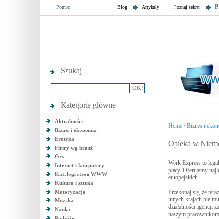
P
Pomoc
Blog
Artykuły
Poznaj sekret
Szukaj
Kategorie główne
Aktualności
Home
/
Biznes i eko
Biznes i ekonomia
Erotyka
Opieka w Niem
Firmy wg branż
Gry
Work Express to lega
Internet i komputery
płacy. Oferujemy najl
Katalogi stron WWW
europejskich.
Kultura i sztuka
Motoryzacja
Przekonaj się, że ter
innych krajach nie mu
Muzyka
działalności agencji 
Nauka
naszym pracownikom o
Podróże