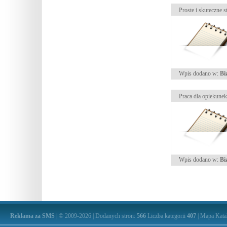
Proste i skuteczne 
Wpis dodano w:
Bi
Praca dla opiekunek
Wpis dodano w:
Bi
Reklama za SMS
| © 2009-2026 | Dodanych stron:
566
Liczba kategorii
407
|
Mapa Kata