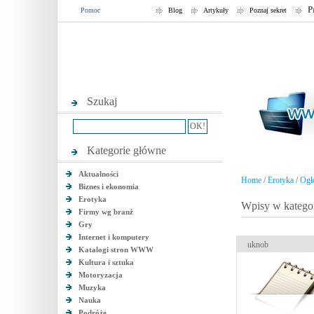
P
Pomoc
Blog
Artykuły
Poznaj sekret
Szukaj
Kategorie główne
Aktualności
Home
/
Erotyka
/
Ogł
Biznes i ekonomia
Erotyka
Wpisy w kategor
Firmy wg branż
Gry
Internet i komputery
uknob
Katalogi stron WWW
Kultura i sztuka
Motoryzacja
Muzyka
Nauka
Podróże