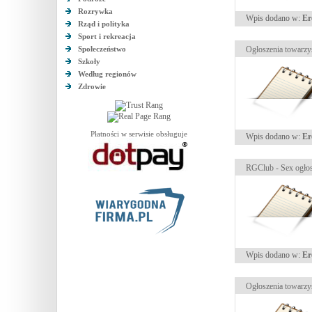
Rozrywka
Wpis dodano w:
Er
Rząd i polityka
Sport i rekreacja
Społeczeństwo
Ogłoszenia towarzys
Szkoły
Według regionów
Zdrowie
Płatności w serwisie obsługuje
Wpis dodano w:
Er
RGClub - Sex ogłos
Wpis dodano w:
Er
Ogłoszenia towarzy