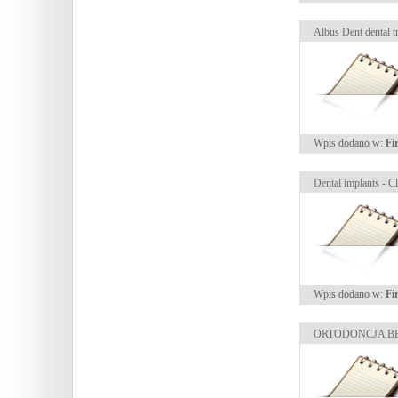
Albus Dent dental t
Wpis dodano w:
Fi
Dental implants - C
Wpis dodano w:
Fi
ORTODONCJA BECK