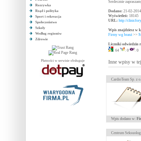
Serdecznie zapraszam
Rozrywka
Rząd i polityka
Dodano:
21-02-2014
Wyświetleń:
18145
Sport i rekreacja
URL:
http://clinicfo
Społeczeństwo
Szkoły
Wpis znajdziesz w k
Według regionów
Firmy wg branż
>>
M
Zdrowie
Liczniki odwiedzin
: 64
: 0
: 0
Płatności w serwisie obsługuje
Inne wpisy w tej
CardioTeam Sp. z o.
Wpis dodano w:
Fi
Centrum Seksuologii