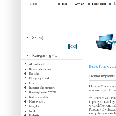
P
Pomoc
Blog
Artykuły
Poznaj sekret
Szukaj
Kategorie główne
Aktualności
Home
/
Firmy wg bra
Biznes i ekonomia
Erotyka
Dental implants
Firmy wg branż
Gry
ClinicForYou - najwyżs
Internet i komputery
oraz okulistyki. Posi
Katalogi stron WWW
Kultura i sztuka
W ClinicForYou komp
Motoryzacja
implanty stomatologi
wykwalifikowaną kadr
Muzyka
Polecamy również zabi
Nauka
naszą ofertą na stron
Podróże