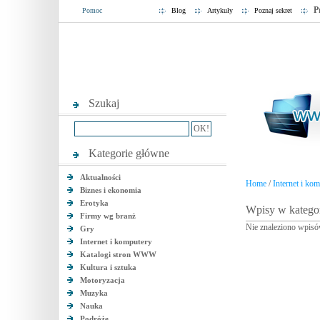
P
Pomoc
Blog
Artykuły
Poznaj sekret
Szukaj
Kategorie główne
Aktualności
Home
/
Internet i ko
Biznes i ekonomia
Erotyka
Wpisy w kategor
Firmy wg branż
Nie znaleziono wpisó
Gry
Internet i komputery
Katalogi stron WWW
Kultura i sztuka
Motoryzacja
Muzyka
Nauka
Podróże