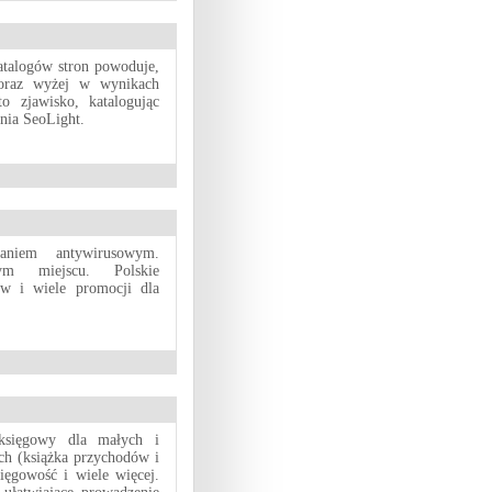
atalogów stron powoduje,
coraz wyżej w wynikach
o zjawisko, katalogując
nia SeoLight.
aniem antywirusowym.
ym miejscu. Polskie
ów i wiele promocji dla
księgowy dla małych i
ch (książka przychodów i
ięgowość i wiele więcej.