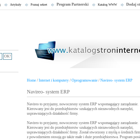
Program Partnerski
Dodaj s
g
Artykuły
Poznaj sekret
Katalog WWW
Home
/
Internet i komputery
/
Oprogramowanie
/
Navireo- system ERP
Navireo- system ERP
Navireo to przyjazny, nowoczesny system ERP wspomagający zarządzanie.
Kierowany jest do przedsiębiorstw szukających niezawodnych narzędzi,
usprawniających działalność firmy.
Navireo to przyjazny, nowoczesny system ERP wspomagający zarządzanie.
Kierowany jest do przedsiębiorstw szukających niezawodnych narzędzi,
usprawniających działalność firmy. Został stworzony z myślą o średnich fir
z powodzeniem stosują go także małe i duże przedsiębiorstwa. Program pos