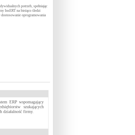
dywidualnych potrzeb, spełniając
my InsERT na bieżąco śledzi
owe dostosowanie oprogramowania
ystem ERP wspomagający
dsiębiorstw szukających
 działalność firmy.