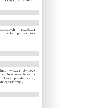
ułatwiające prowadzenie
sowanych rozwiązań
 branży pośrednictwa
 inna wymaga płynnego
t - biuro ubezpieczeń -
. CHester powstał po to,
rdziej harmonijny.