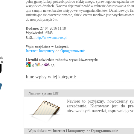
pełną gamę funkcji potrzebnych do efektywnego, sprawnego zarządzania we
wszystkich działach. Navireo daje możliwość w zakresie dostosowania do in
tym samym nawet bardzo nietypowe wymagania klientów. Dział rozwoju fir
zmieniające się otoczenie prawne, dzięki czemu możliwe jest natychmiast
do nowych przepisów.
Dodano:
27-04-2016 11:18
Wyświetleń:
6545
URL:
http://www.navireo.pl
Wpis znajdziesz w kategorii:
Internet i komputery
>>
Oprogramowanie
uje
Liczniki odwiedzin robotów wyszukiwawczych:
: 0
: 0
: 35
Inne wpisy w tej kategorii:
Navireo- system ERP
Navireo to przyjazny, nowoczesny s
zarządzanie. Kierowany jest do prze
niezawodnych narzędzi, usprawniających
Wpis dodano w:
Internet i komputery
>>
Oprogramowanie