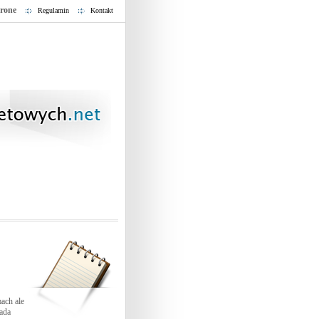
trone
Regulamin
Kontakt
mach ale
iada