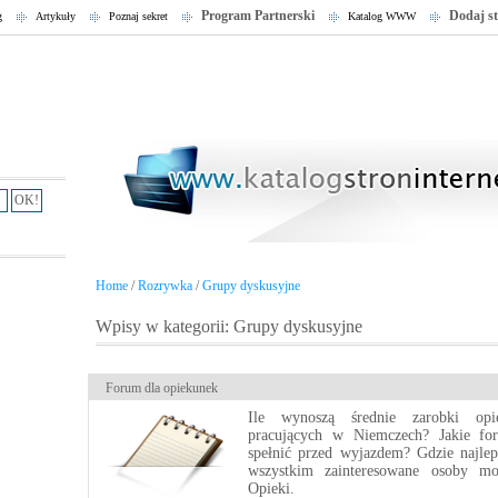
Program Partnerski
Dodaj s
g
Artykuły
Poznaj sekret
Katalog WWW
Home
/
Rozrywka
/
Grupy dyskusyjne
Wpisy w kategorii: Grupy dyskusyjne
Forum dla opiekunek
Ile wynoszą średnie zarobki opi
pracujących w Niemczech? Jakie for
spełnić przed wyjazdem? Gdzie najle
wszystkim zainteresowane osoby m
Opieki.