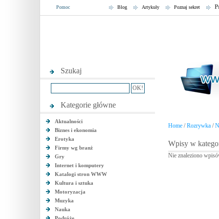
P
Pomoc
Blog
Artykuły
Poznaj sekret
Szukaj
Kategorie główne
Aktualności
Home
/
Rozrywka
/
N
Biznes i ekonomia
Erotyka
Wpisy w kategori
Firmy wg branż
Nie znaleziono wpisó
Gry
Internet i komputery
Katalogi stron WWW
Kultura i sztuka
Motoryzacja
Muzyka
Nauka
Podróże