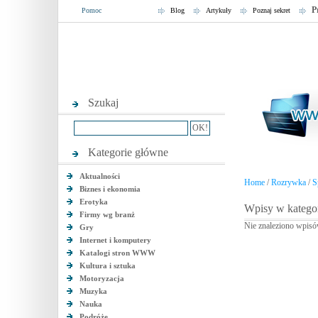
P
Pomoc
Blog
Artykuły
Poznaj sekret
Szukaj
Kategorie główne
Aktualności
Home
/
Rozrywka
/
S
Biznes i ekonomia
Erotyka
Wpisy w kategori
Firmy wg branż
Nie znaleziono wpisó
Gry
Internet i komputery
Katalogi stron WWW
Kultura i sztuka
Motoryzacja
Muzyka
Nauka
Podróże