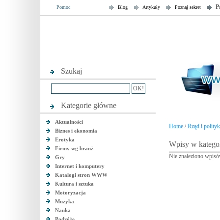
P
Pomoc
Blog
Artykuły
Poznaj sekret
Szukaj
Kategorie główne
Aktualności
Home
/
Rząd i polity
Biznes i ekonomia
Erotyka
Wpisy w kategor
Firmy wg branż
Nie znaleziono wpisó
Gry
Internet i komputery
Katalogi stron WWW
Kultura i sztuka
Motoryzacja
Muzyka
Nauka
Podróże