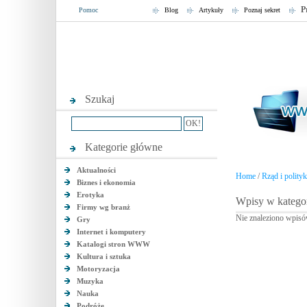
P
Pomoc
Blog
Artykuły
Poznaj sekret
Szukaj
Kategorie główne
Aktualności
Home
/
Rząd i polity
Biznes i ekonomia
Erotyka
Wpisy w katego
Firmy wg branż
Nie znaleziono wpisó
Gry
Internet i komputery
Katalogi stron WWW
Kultura i sztuka
Motoryzacja
Muzyka
Nauka
Podróże